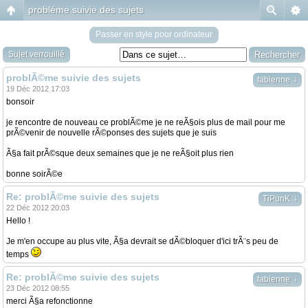
probléme suivie des sujets
Passer en style pour ordinateur
Sujet verrouillé
problÃ©me suivie des sujets
↓
fabienne
19 Déc 2012 17:03
bonsoir
je rencontre de nouveau ce problÃ©me je ne reÃ§ois plus de mail pour me
prÃ©venir de nouvelle rÃ©ponses des sujets que je suis
Ã§a fait prÃ©sque deux semaines que je ne reÃ§oit plus rien
bonne soirÃ©e
Re: problÃ©me suivie des sujets
↓
TiPunK
22 Déc 2012 20:03
Hello !
Je m'en occupe au plus vite, Ã§a devrait se dÃ©bloquer d'ici trÃ¨s peu de
temps
Re: problÃ©me suivie des sujets
↓
fabienne
23 Déc 2012 08:55
merci Ã§a refonctionne