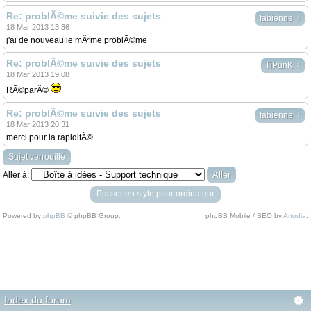
Re: problÃ©me suivie des sujets
↓
fabienne
18 Mar 2013 13:36
j'ai de nouveau le mÃªme problÃ©me
Re: problÃ©me suivie des sujets
↓
TiPunK
18 Mar 2013 19:08
RÃ©parÃ©
Re: problÃ©me suivie des sujets
↓
fabienne
18 Mar 2013 20:31
merci pour la rapiditÃ©
Sujet verrouillé
Aller à:
Passer en style pour ordinateur
Powered by
phpBB
© phpBB Group.
phpBB Mobile / SEO by
Artodia
.
Index du forum