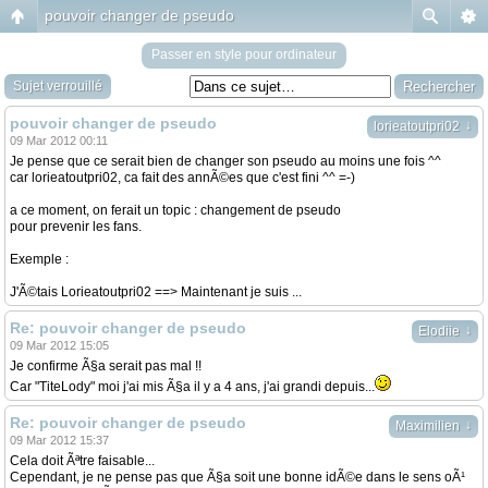
pouvoir changer de pseudo
Passer en style pour ordinateur
Sujet verrouillé
pouvoir changer de pseudo
↓
lorieatoutpri02
09 Mar 2012 00:11
Je pense que ce serait bien de changer son pseudo au moins une fois ^^
car lorieatoutpri02, ca fait des annÃ©es que c'est fini ^^ =-)
a ce moment, on ferait un topic : changement de pseudo
pour prevenir les fans.
Exemple :
J'Ã©tais Lorieatoutpri02 ==> Maintenant je suis ...
Re: pouvoir changer de pseudo
↓
Elodiie
09 Mar 2012 15:05
Je confirme Ã§a serait pas mal !!
Car "TiteLody" moi j'ai mis Ã§a il y a 4 ans, j'ai grandi depuis...
Re: pouvoir changer de pseudo
↓
Maximilien
09 Mar 2012 15:37
Cela doit Ãªtre faisable...
Cependant, je ne pense pas que Ã§a soit une bonne idÃ©e dans le sens oÃ¹