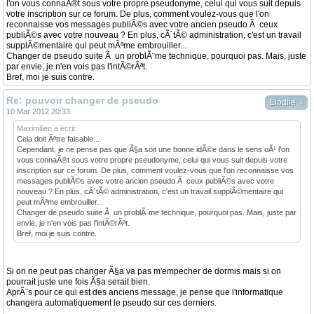
l'on vous connaÃ®t sous votre propre pseudonyme, celui qui vous suit depuis
votre inscription sur ce forum. De plus, comment voulez-vous que l'on
reconnaisse vos messages publiÃ©s avec votre ancien pseudo Ã ceux
publiÃ©s avec votre nouveau ? En plus, cÃ´tÃ© administration, c'est un travail
supplÃ©mentaire qui peut mÃªme embrouiller...
Changer de pseudo suite Ã un problÃ¨me technique, pourquoi pas. Mais, juste
par envie, je n'en vois pas l'intÃ©rÃªt.
Bref, moi je suis contre.
Re: pouvoir changer de pseudo
↓
Elodiie
10 Mar 2012 20:33
Maximilien a écrit:
Cela doit Ãªtre faisable...
Cependant, je ne pense pas que Ã§a soit une bonne idÃ©e dans le sens oÃ¹ l'on
vous connaÃ®t sous votre propre pseudonyme, celui qui vous suit depuis votre
inscription sur ce forum. De plus, comment voulez-vous que l'on reconnaisse vos
messages publiÃ©s avec votre ancien pseudo Ã ceux publiÃ©s avec votre
nouveau ? En plus, cÃ´tÃ© administration, c'est un travail supplÃ©mentaire qui
peut mÃªme embrouiller...
Changer de pseudo suite Ã un problÃ¨me technique, pourquoi pas. Mais, juste par
envie, je n'en vois pas l'intÃ©rÃªt.
Bref, moi je suis contre.
Si on ne peut pas changer Ã§a va pas m'empecher de dormis mais si on
pourrait juste une fois Ã§a serait bien.
AprÃ¨s pour ce qui est des anciens message, je pense que l'informatique
changera automatiquement le pseudo sur ces derniers.