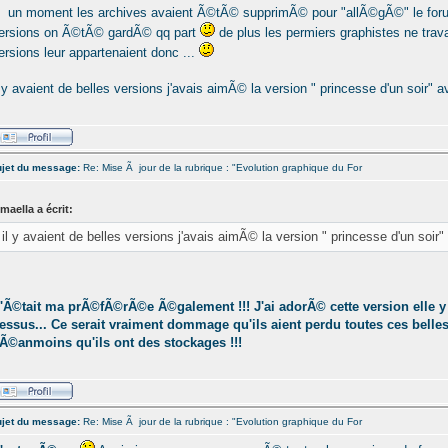
 un moment les archives avaient Ã©tÃ© supprimÃ© pour "allÃ©gÃ©" le for
ersions on Ã©tÃ© gardÃ© qq part
de plus les permiers graphistes ne trava
ersions leur appartenaient donc ...
l y avaient de belles versions j'avais aimÃ© la version " princesse d'un soir" 
jet du message:
Re: Mise Ã jour de la rubrique : "Evolution graphique du For
maella a écrit:
il y avaient de belles versions j'avais aimÃ© la version " princesse d'un soir
'Ã©tait ma prÃ©fÃ©rÃ©e Ã©galement !!! J'ai adorÃ© cette version elle y
essus... Ce serait vraiment dommage qu'ils aient perdu toutes ces belle
Ã©anmoins qu'ils ont des stockages !!!
jet du message:
Re: Mise Ã jour de la rubrique : "Evolution graphique du For