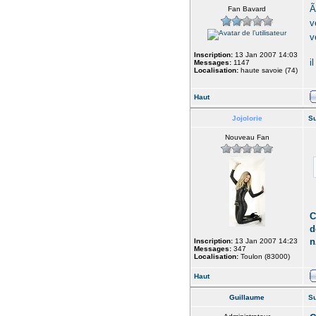
Ã
Fan Bavard
v
v
Inscription:
13 Jan 2007 14:03
i
Messages:
1147
Localisation:
haute savoie (74)
Haut
Jojolorie
Su
Nouveau Fan
C
d
n
Inscription:
13 Jan 2007 14:23
Messages:
347
Localisation:
Toulon (83000)
Haut
Guillaume
Su