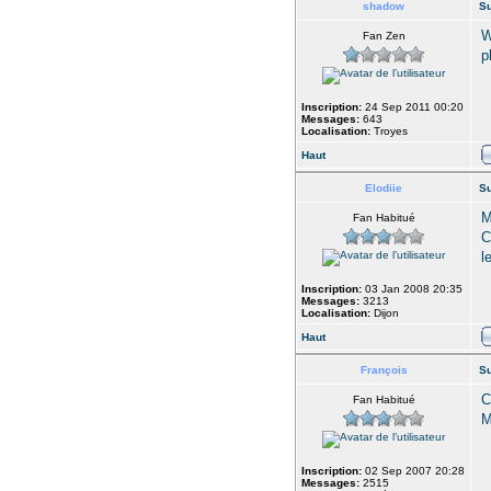
shadow
Su
W
Fan Zen
p
Inscription:
24 Sep 2011 00:20
Messages:
643
Localisation:
Troyes
Haut
Elodiie
Su
M
Fan Habitué
C
l
Inscription:
03 Jan 2008 20:35
Messages:
3213
Localisation:
Dijon
Haut
François
Su
C
Fan Habitué
M
Inscription:
02 Sep 2007 20:28
Messages:
2515