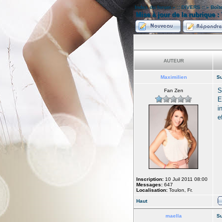
Index du forum
»
:: DIVERS ::
»
Boît
Mise à jour de la rubrique 
AUTEUR
Maximilien
Su
S
Fan Zen
E
i
e
Inscription:
10 Juil 2011 08:00
Messages:
647
Localisation:
Toulon, Fr.
Haut
maella
Su