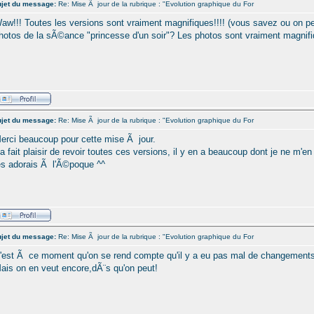
jet du message:
Re: Mise Ã jour de la rubrique : "Evolution graphique du For
aw!!! Toutes les versions sont vraiment magnifiques!!!! (vous savez ou on p
hotos de la sÃ©ance "princesse d'un soir"? Les photos sont vraiment magnifi
jet du message:
Re: Mise Ã jour de la rubrique : "Evolution graphique du For
erci beaucoup pour cette mise Ã jour.
a fait plaisir de revoir toutes ces versions, il y en a beaucoup dont je ne m'en 
es adorais Ã l'Ã©poque ^^
jet du message:
Re: Mise Ã jour de la rubrique : "Evolution graphique du For
'est Ã ce moment qu'on se rend compte qu'il y a eu pas mal de changements
ais on en veut encore,dÃ¨s qu'on peut!