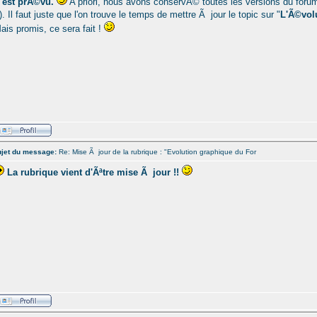
'est prÃ©vu.
A priori, nous avons conservÃ© toutes les versions du foru
!). Il faut juste que l'on trouve le temps de mettre Ã jour le topic sur "
L'Ã©vol
ais promis, ce sera fait !
jet du message:
Re: Mise Ã jour de la rubrique : "Evolution graphique du For
La rubrique vient d'Ãªtre mise Ã jour !!