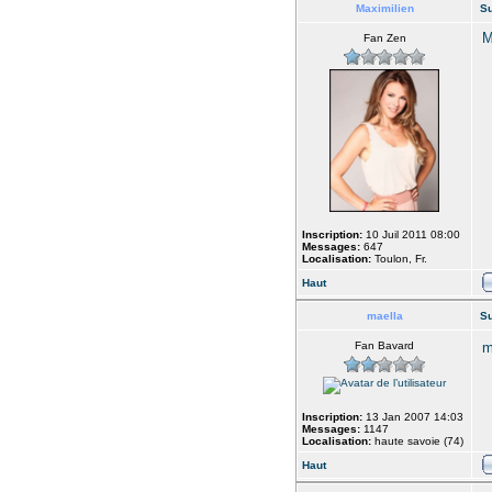
Maximilien
Su
M
Fan Zen
Inscription:
10 Juil 2011 08:00
Messages:
647
Localisation:
Toulon, Fr.
Haut
maella
Su
Fan Bavard
m
Inscription:
13 Jan 2007 14:03
Messages:
1147
Localisation:
haute savoie (74)
Haut