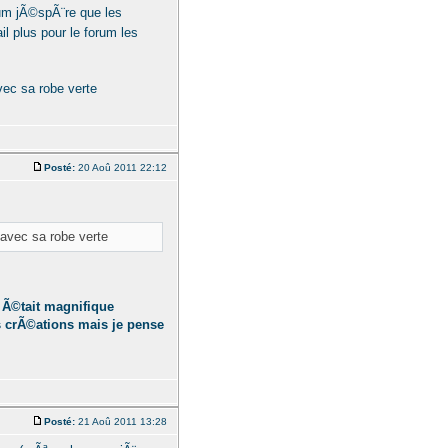
um jÃ©spÃ¨re que les
il plus pour le forum les
avec sa robe verte
Posté:
20 Aoû 2011 22:12
" avec sa robe verte
 Ã©tait magnifique
s crÃ©ations mais je pense
Posté:
21 Aoû 2011 13:28