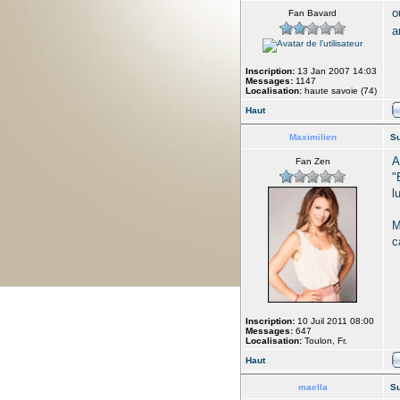
o
Fan Bavard
a
Inscription:
13 Jan 2007 14:03
Messages:
1147
Localisation:
haute savoie (74)
Haut
Maximilien
Su
A
Fan Zen
"
l
M
c
Inscription:
10 Juil 2011 08:00
Messages:
647
Localisation:
Toulon, Fr.
Haut
maella
Su