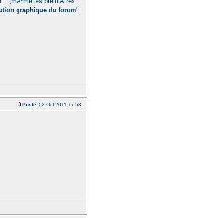
m... (mÃªme les premiÃ¨res
ution graphique du forum
".
Posté:
02 Oct 2011 17:58