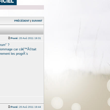
PRÉCÉDENT
|
SUIVANT
Posté:
20 Aoû 2011 19:31
orum
" ?
n dommage car câ€™Ã©tait
urement les progrÃ¨s
Posté:
20 Aoû 2011 19:44