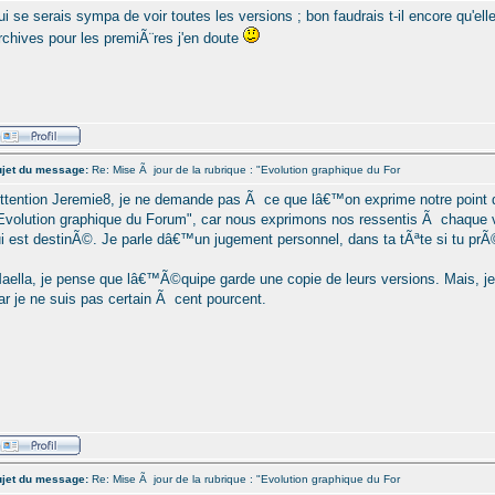
ui se serais sympa de voir toutes les versions ; bon faudrais t-il encore qu'e
rchives pour les premiÃ¨res j'en doute
jet du message:
Re: Mise Ã jour de la rubrique : "Evolution graphique du For
ttention Jeremie8, je ne demande pas Ã ce que lâ€™on exprime notre point d
Evolution graphique du Forum", car nous exprimons nos ressentis Ã chaque 
ui est destinÃ©. Je parle dâ€™un jugement personnel, dans ta tÃªte si tu prÃ
aella, je pense que lâ€™Ã©quipe garde une copie de leurs versions. Mais,
ar je ne suis pas certain Ã cent pourcent.
jet du message:
Re: Mise Ã jour de la rubrique : "Evolution graphique du For