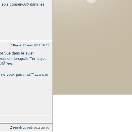
lle sois conservÃ© dans les
Posté:
20 Aoû 2011 19:45
e vue dans le sujet
version, lorsquâ€™un sujet
©fÃ¨res.
 je ne veux pas mâ€™avancer
Posté:
20 Aoû 2011 20:30