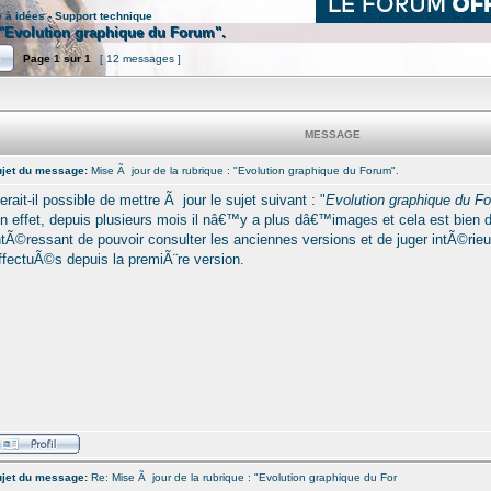
e à idées - Support technique
: "Evolution graphique du Forum".
Page
1
sur
1
[ 12 messages ]
MESSAGE
jet du message:
Mise Ã jour de la rubrique : "Evolution graphique du Forum".
erait-il possible de mettre Ã jour le sujet suivant : "
Evolution graphique du F
n effet, depuis plusieurs mois il nâ€™y a plus dâ€™images et cela est bie
ntÃ©ressant de pouvoir consulter les anciennes versions et de juger intÃ©rie
ffectuÃ©s depuis la premiÃ¨re version.
jet du message:
Re: Mise Ã jour de la rubrique : "Evolution graphique du For