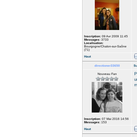
Inscription:
09 Avr 2009 11:45
Messages:
3733
Localisation:
Bourgogne/Chalon-sur-Saône
(71)
Haut
directioner33650
Su
P
Nouveau Fan
u
m
Inscription:
07 Mai 2016 14:56
Messages:
153
Haut