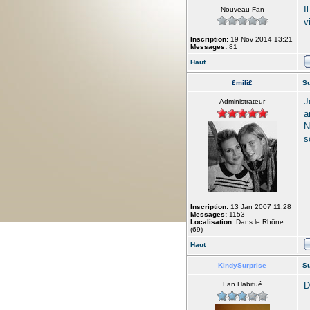
I
Nouveau Fan
v
Inscription:
19 Nov 2014 13:21
Messages:
81
Haut
£mili£
Su
J
Administrateur
a
N
s
Inscription:
13 Jan 2007 11:28
Messages:
1153
Localisation:
Dans le Rhône
(69)
Haut
KindySurprise
Su
Fan Habitué
D