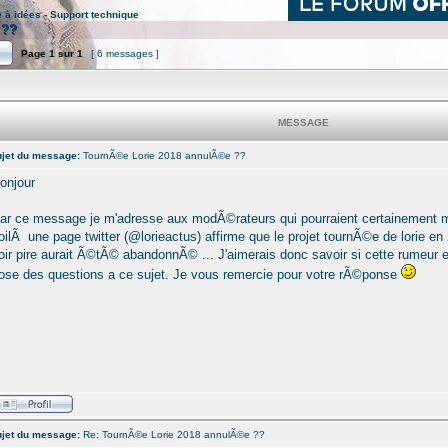
e à idées - Support technique
 ??
Page
1
sur
1
[ 6 messages ]
MESSAGE
jet du message:
TournÃ©e Lorie 2018 annulÃ©e ??
onjour
ar ce message je m'adresse aux modÃ©rateurs qui pourraient certainement m
oilÃ une page twitter (@lorieactus) affirme que le projet tournÃ©e de lorie 
oir pire aurait Ã©tÃ© abandonnÃ© ... J'aimerais donc savoir si cette rumeur
ose des questions a ce sujet. Je vous remercie pour votre rÃ©ponse
jet du message:
Re: TournÃ©e Lorie 2018 annulÃ©e ??