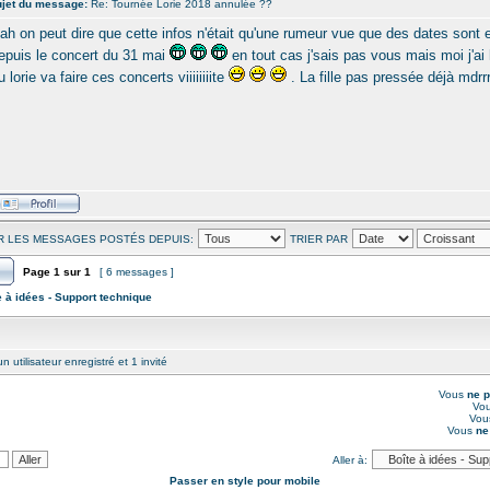
jet du message:
Re: Tournée Lorie 2018 annulée ??
ah on peut dire que cette infos n'était qu'une rumeur vue que des dates sont 
epuis le concert du 31 mai
en tout cas j'sais pas vous mais moi j'ai 
u lorie va faire ces concerts viiiiiiiite
. La fille pas pressée déjà mdrrr
R LES MESSAGES POSTÉS DEPUIS:
TRIER PAR
Page
1
sur
1
[ 6 messages ]
e à idées - Support technique
 utilisateur enregistré et 1 invité
Vous
ne 
Vo
Vo
Vous
ne
Aller à:
Passer en style pour mobile