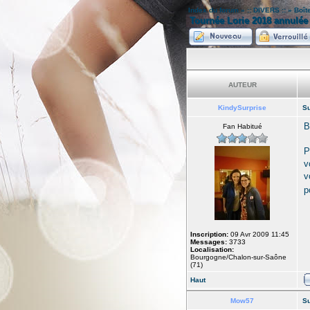
Index du forum
»
:: DIVERS ::
»
Boît
Tournée Lorie 2018 annulée
AUTEUR
KindySurprise
Su
B
Fan Habitué
P
v
v
p
Inscription:
09 Avr 2009 11:45
Messages:
3733
Localisation:
Bourgogne/Chalon-sur-Saône
(71)
Haut
Mow57
Su