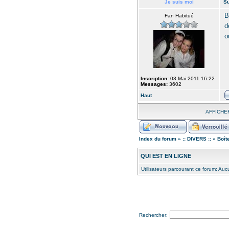
Je suis moi
Su
B
Fan Habitué
d
o
Inscription:
03 Mai 2011 16:22
Messages:
3602
Haut
AFFICHE
Index du forum
»
:: DIVERS ::
»
Boît
QUI EST EN LIGNE
Utilisateurs parcourant ce forum: Aucun
Rechercher: