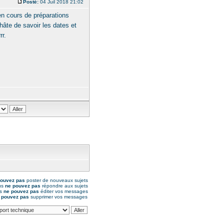
Posté:
04 Juil 2018 21:02
en cours de préparations
hâte de savoir les dates et
rr.
pouvez pas
poster de nouveaux sujets
us
ne pouvez pas
répondre aux sujets
us
ne pouvez pas
éditer vos messages
 pouvez pas
supprimer vos messages