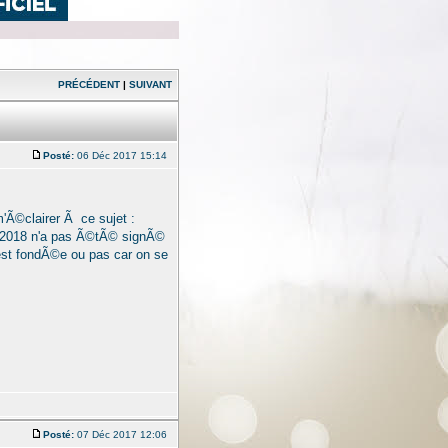
PRÉCÉDENT
|
SUIVANT
Posté:
06 Déc 2017 15:14
'Ã©clairer Ã ce sujet :
en 2018 n'a pas Ã©tÃ© signÃ©
 est fondÃ©e ou pas car on se
Posté:
07 Déc 2017 12:06