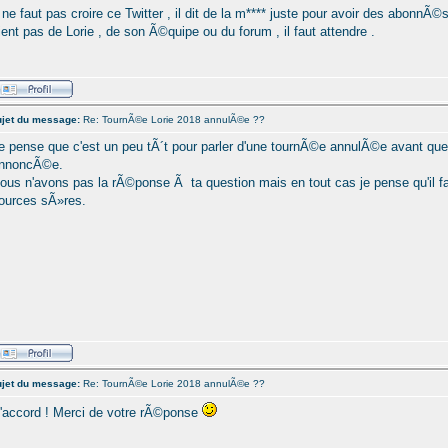
l ne faut pas croire ce Twitter , il dit de la m**** juste pour avoir des abonnÃ
ient pas de Lorie , de son Ã©quipe ou du forum , il faut attendre .
jet du message:
Re: TournÃ©e Lorie 2018 annulÃ©e ??
e pense que c'est un peu tÃ´t pour parler d'une tournÃ©e annulÃ©e avant que 
nnoncÃ©e.
ous n'avons pas la rÃ©ponse Ã ta question mais en tout cas je pense qu'il f
ources sÃ»res.
jet du message:
Re: TournÃ©e Lorie 2018 annulÃ©e ??
'accord ! Merci de votre rÃ©ponse