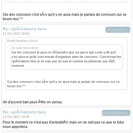
Oui des concours c'est sÃ»r qu'il y en aura mais je parlais de concours sur ce
forum moi ^^
Re: opÃ©rations fans
↓
Je suis moi
12 Oct 2017 15:53
KindySurprise a écrit:
Je suis moi a écrit:
Sur les concours je peux te rÃ©pondre que oui parce que Lorie a dit qu'il
y'en aura et qu'ils sont entrain d'organiser plein de concours. Concernant les
opÃ©rations fans je ne sais pas du tout et comme toi j'aimerais que Ã§Ã
revienne.
Oui des concours c'est sÃ»r qu'il y en aura mais je parlais de concours sur ce
forum moi ^^
Ah d'accord bah peut-Ãªtre on verras.
Re: opÃ©rations fans
↓
Hideandseek
12 Oct 2017 18:45
Pour le moment ce n'est pas d'actualitÃ© mais on ne sait pas ce que le futur
nous apportera.