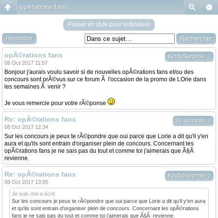
opérations fans
Passer en style pour ordinateur
Répondre
opÃ©rations fans
↓
KindySurprise
08 Oct 2017 11:57
Bonjour j'aurais voulu savoir si de nouvelles opÃ©rations fans et/ou des
concours sont prÃ©vus sur ce forum Ã l'occasion de la promo de LOrie dans
les semaines Ã venir ?
Je vous remercie pour votre rÃ©ponse
Re: opÃ©rations fans
↓
Je suis moi
08 Oct 2017 12:34
Sur les concours je peux te rÃ©pondre que oui parce que Lorie a dit qu'il y'en
aura et qu'ils sont entrain d'organiser plein de concours. Concernant les
opÃ©rations fans je ne sais pas du tout et comme toi j'aimerais que Ã§Ã
revienne.
Re: opÃ©rations fans
↓
KindySurprise
08 Oct 2017 13:05
Je suis moi a écrit:
Sur les concours je peux te rÃ©pondre que oui parce que Lorie a dit qu'il y'en aura
et qu'ils sont entrain d'organiser plein de concours. Concernant les opÃ©rations
fans je ne sais pas du tout et comme toi j'aimerais que Ã§Ã revienne.