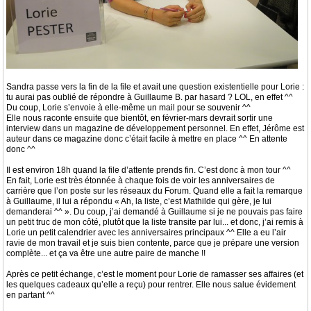
Sandra passe vers la fin de la file et avait une question existentielle pour Lorie :
tu aurai pas oublié de répondre à Guillaume B. par hasard ? LOL, en effet ^^
Du coup, Lorie s’envoie à elle-même un mail pour se souvenir ^^
Elle nous raconte ensuite que bientôt, en février-mars devrait sortir une
interview dans un magazine de développement personnel. En effet, Jérôme est
auteur dans ce magazine donc c’était facile à mettre en place ^^ En attente
donc ^^
Il est environ 18h quand la file d’attente prends fin. C’est donc à mon tour ^^
En fait, Lorie est très étonnée à chaque fois de voir les anniversaires de
carrière que l’on poste sur les réseaux du Forum. Quand elle a fait la remarque
à Guillaume, il lui a répondu « Ah, la liste, c’est Mathilde qui gère, je lui
demanderai ^^ ». Du coup, j’ai demandé à Guillaume si je ne pouvais pas faire
un petit truc de mon côté, plutôt que la liste transite par lui... et donc, j’ai remis à
Lorie un petit calendrier avec les anniversaires principaux ^^ Elle a eu l’air
ravie de mon travail et je suis bien contente, parce que je prépare une version
complète... et ça va être une autre paire de manche !!
Après ce petit échange, c’est le moment pour Lorie de ramasser ses affaires (et
les quelques cadeaux qu’elle a reçu) pour rentrer. Elle nous salue évidement
en partant ^^