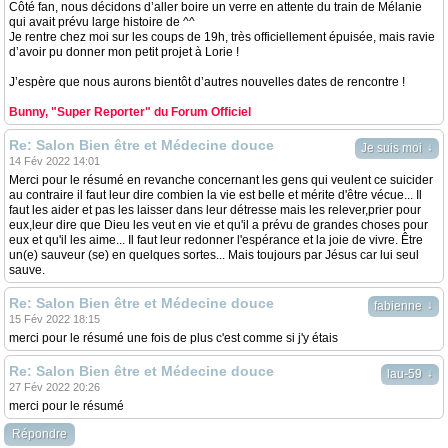
Côté fan, nous décidons d’aller boire un verre en attente du train de Mélanie
qui avait prévu large histoire de ^^
Je rentre chez moi sur les coups de 19h, très officiellement épuisée, mais ravie
d’avoir pu donner mon petit projet à Lorie !
J’espère que nous aurons bientôt d’autres nouvelles dates de rencontre !
Bunny, "Super Reporter" du Forum Officiel
Re: Salon Bien être et Médecine douce
↓
Je suis moi
14 Fév 2022 14:01
Merci pour le résumé en revanche concernant les gens qui veulent ce suicider
au contraire il faut leur dire combien la vie est belle et mérite d'être vécue... Il
faut les aider et pas les laisser dans leur détresse mais les relever,prier pour
eux,leur dire que Dieu les veut en vie et qu'il a prévu de grandes choses pour
eux et qu'il les aime... Il faut leur redonner l'espérance et la joie de vivre. Être
un(e) sauveur (se) en quelques sortes... Mais toujours par Jésus car lui seul
sauve.
Re: Salon Bien être et Médecine douce
↓
fabienne
15 Fév 2022 18:15
merci pour le résumé une fois de plus c'est comme si j'y étais
Re: Salon Bien être et Médecine douce
↓
lau-59
27 Fév 2022 20:26
merci pour le résumé
Répondre