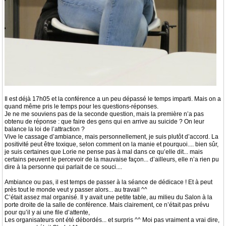
Il est déjà 17h05 et la conférence a un peu dépassé le temps imparti. Mais on a
quand même pris le temps pour les questions-réponses.
Je ne me souviens pas de la seconde question, mais la première n’a pas
obtenu de réponse : que faire des gens qui en arrive au suicide ? On leur
balance la loi de l’attraction ?
Vive le cassage d’ambiance, mais personnellement, je suis plutôt d’accord. La
positivité peut être toxique, selon comment on la manie et pourquoi.... bien sûr,
je suis certaines que Lorie ne pense pas à mal dans ce qu’elle dit... mais
certains peuvent le percevoir de la mauvaise façon... d’ailleurs, elle n’a rien pu
dire à la personne qui parlait de ce souci....
Ambiance ou pas, il est temps de passer à la séance de dédicace ! Et à peut
près tout le monde veut y passer alors... au travail ^^
C’était assez mal organisé. Il y avait une petite table, au milieu du Salon à la
porte droite de la salle de conférence. Mais clairement, ce n’était pas prévu
pour qu’il y ai une file d’attente,
Les organisateurs ont été débordés... et surpris ^^ Moi pas vraiment a vrai dire,