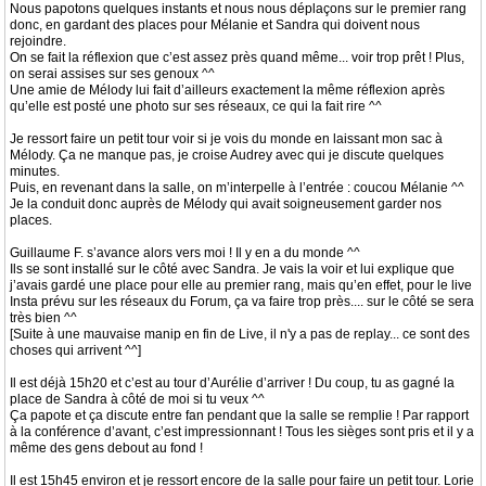
Nous papotons quelques instants et nous nous déplaçons sur le premier rang
donc, en gardant des places pour Mélanie et Sandra qui doivent nous
rejoindre.
On se fait la réflexion que c’est assez près quand même... voir trop prêt ! Plus,
on serai assises sur ses genoux ^^
Une amie de Mélody lui fait d’ailleurs exactement la même réflexion après
qu’elle est posté une photo sur ses réseaux, ce qui la fait rire ^^
Je ressort faire un petit tour voir si je vois du monde en laissant mon sac à
Mélody. Ça ne manque pas, je croise Audrey avec qui je discute quelques
minutes.
Puis, en revenant dans la salle, on m’interpelle à l’entrée : coucou Mélanie ^^
Je la conduit donc auprès de Mélody qui avait soigneusement garder nos
places.
Guillaume F. s’avance alors vers moi ! Il y en a du monde ^^
Ils se sont installé sur le côté avec Sandra. Je vais la voir et lui explique que
j’avais gardé une place pour elle au premier rang, mais qu’en effet, pour le live
Insta prévu sur les réseaux du Forum, ça va faire trop près.... sur le côté se sera
très bien ^^
[Suite à une mauvaise manip en fin de Live, il n'y a pas de replay... ce sont des
choses qui arrivent ^^]
Il est déjà 15h20 et c’est au tour d’Aurélie d’arriver ! Du coup, tu as gagné la
place de Sandra à côté de moi si tu veux ^^
Ça papote et ça discute entre fan pendant que la salle se remplie ! Par rapport
à la conférence d’avant, c’est impressionnant ! Tous les sièges sont pris et il y a
même des gens debout au fond !
Il est 15h45 environ et je ressort encore de la salle pour faire un petit tour. Lorie