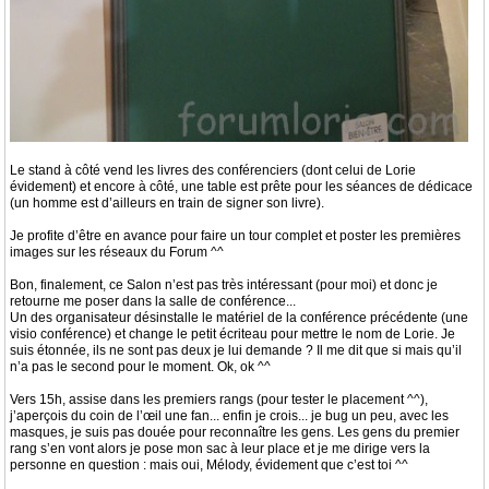
Le stand à côté vend les livres des conférenciers (dont celui de Lorie
évidement) et encore à côté, une table est prête pour les séances de dédicace
(un homme est d’ailleurs en train de signer son livre).
Je profite d’être en avance pour faire un tour complet et poster les premières
images sur les réseaux du Forum ^^
Bon, finalement, ce Salon n’est pas très intéressant (pour moi) et donc je
retourne me poser dans la salle de conférence...
Un des organisateur désinstalle le matériel de la conférence précédente (une
visio conférence) et change le petit écriteau pour mettre le nom de Lorie. Je
suis étonnée, ils ne sont pas deux je lui demande ? Il me dit que si mais qu’il
n’a pas le second pour le moment. Ok, ok ^^
Vers 15h, assise dans les premiers rangs (pour tester le placement ^^),
j’aperçois du coin de l’œil une fan... enfin je crois... je bug un peu, avec les
masques, je suis pas douée pour reconnaître les gens. Les gens du premier
rang s’en vont alors je pose mon sac à leur place et je me dirige vers la
personne en question : mais oui, Mélody, évidement que c’est toi ^^