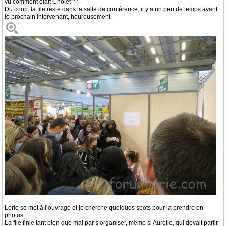
vu comment était Cholet ^^
Du coup, la file reste dans la salle de conférence, il y a un peu de temps avant
le prochain intervenant, heureusement.
Lorie se met à l’ouvrage et je cherche quelques spots pour la prendre en
photos.
La file finie tant bien que mal par s’organiser, même si Aurélie, qui devait partir