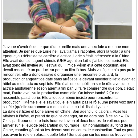
J’avoue n’avoir écouter que d’une oreille mais une anecdote a retenue mon
attention. Je pense que Lorie ne l’avait jamais racontée, alors la voilà : à une
époque, au début de sa carrière d’actrice, Lorie s’était intéressée à la Chine.
Elle avait donc un agent chinois (UNE agent en fait si j’ai bien compris). Elle
avait donc été invitée au Festival du Film de Pékin et à cette occasion, elle
devait rencontré un producteur pour un film là bas. Mais voilà, elle n’a pas pu le
rencontrer. Elle a donc essayé d’organiser une rencontre plus tard, la
production changeant de date sans arrêt et elle devant modifier billet d’avion et
hôtel au moins six ou sept fois. Elle était en compétition sur le rôle avec une
actrice australienne et son agent a fini par lui faire comprendre que bon, c’était
mort, l’autre avait vu la production avant elle. On laisse tombé ? Ça ne
ressemble pas à Lorie. Elle a tout de même insisté pour rencontrer la
production !! Même si elle savait qu’elle n’aurai pas le rôle, une petite voix dans
sa tête (qu’elle surnomme « mon moi soleil ») lui disait d’y aller.
La date est fixée et Lorie arrive en Chine. Son agent lui dit alors « Pose tes
affaires à l’hôtel, et prend de quoi te changer, on ne dors pas là ce soir ». Ok.
C’est parti pour encore trois heures d’avion et deux heures de voitures pour
arriver sur le lieux de préparation du tournage... un nomansland au fond de la
Chine, chantier géant où les décors sont en cours de construction. Tout ça pour
pas avoir le rôle en plus.... quelle folie ! Surtout que sur les murs se trouve les