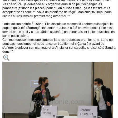
Mais Sandra est désespérée car elle est sur mauvais côté pour filmer Lorie !!
Pas de souci... je demande aux organisateurs si on peut échanger les
panneaux (et donc les places) pour qu’on puisse filmer... ça les fait rire et ils
acceptent sans souci ^^ Voilà un problème de réglé. Mon culot fait beaucoup
rire les autres fans au premier rang avec moi ^^
Lorie fait son entrée à 15h50. Elle discute un moment à l’entrée puis rejoint le
pupitre qui a été réarrangé finalement : la table a été enlevée (mais juste mise
devant parce qu’il y a des câbles attachés) pour leur laisser juste deux chaises
sur le petite scène.
Comme nous sommes une ligne de fans regroupés au premier rang, Lorie ne
peut pas nous louper et nous lance un traditionnel « Ça va ? » avant de
s’afférer à enlever son manteau et à s’installer sur sa petite chaise, côté Sandra
donc ^^