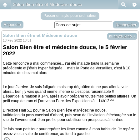
Salon Bien être et Médecine douce
Passer en style pour ordinateur
Répondre
Salon Bien être et Médecine douce
↓
bunnytsukino
13 Fév 2022 18:51
Salon Bien être et médecine douce, le 5 février
2022
Cette rencontre a mal commencée... j’ai été malade toute la semaine
précédente et j’étais hyper fatiguée.... mais la Porte de Versailles, c’est à 10
minutes de chez moi alors....
Le jour J arrive. Je suis fatiguée mais trop dégoûtée de ne pas aller la voir
alors... ben j’y vais quand même, même si c’est pas raisonnable !!
Départ de la maison à 14h, après avoir préparer toutes mes petites affaires. Un
petit coup de tram et j’arrive au Parc des Expositions à... 14h12 ^^
Direction Hall 5.1 pour le Salon Bien être et Médecine douce.
Validation du pass vaccinal d’abord, puis scan de l’invitation téléchargée sur le
site de l’événement. J’en profite pour subtiliser un prospectus à l’entrée.
Je fais mon petit tour pour repérer les lieux comme à mon habitude. Je repère
assez vite la salle de conférence, au fond à gauche.