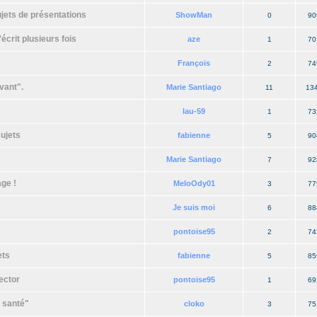
ujets de présentations
ShowMan
0
90
écrit plusieurs fois
aze
1
70
François
2
74
vant".
Marie Santiago
11
13
lau-59
1
73
sujets
fabienne
5
90
Marie Santiago
7
92
ge !
MeloOdy01
3
77
Je suis moi
6
88
pontoise95
2
74
ets
fabienne
5
85
ector
pontoise95
1
69
 santé"
cloko
3
75