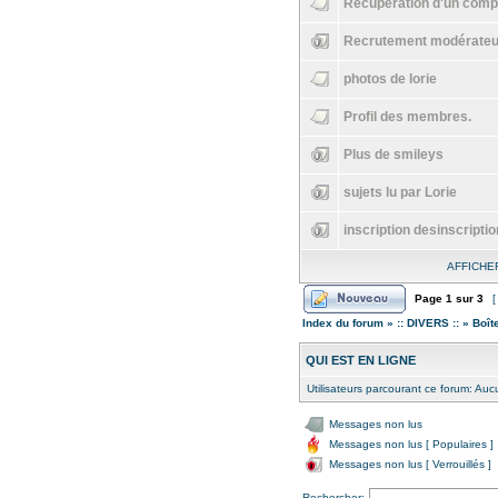
Récupération d'un comp
Recrutement modérateu
photos de lorie
Profil des membres.
Plus de smileys
sujets lu par Lorie
inscription desinscriptio
AFFICHE
Page
1
sur
3
[
Index du forum
»
:: DIVERS ::
»
Boît
QUI EST EN LIGNE
Utilisateurs parcourant ce forum: Aucun
Messages non lus
Messages non lus [ Populaires ]
Messages non lus [ Verrouillés ]
Rechercher: