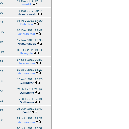
11 Mar 2012 12:51
70
nico93
11 Mar 2012 00:38
26
Hideandseek
08 Fév 2012 17:50
49
Ptite Léa
02 Déc 2011 17:41
925
Je suis moi
12 Nov 2011 18:30
16
Hideandseek
07 Oct 2011 19:54
540
François
17 Sep 2011 09:57
18
Je suis moi
15 Sep 2011 18:26
52
Je suis moi
13 Aoû 2011 18:25
56
Guillaume
22 Juil 2011 22:16
53
Guillaume
12 Juil 2011 13:10
01
Guillaume
25 Juin 2011 12:49
37
£mili£
13 Juin 2011 12:21
00
Je suis moi
10 Juin 2011 16:32