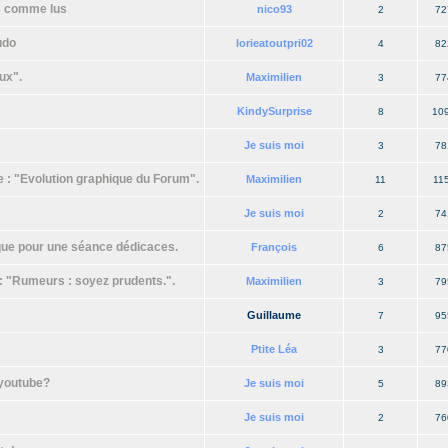
s comme lus
nico93
2
72
udo
lorieatoutpri02
4
82
ux".
Maximilien
3
77
KindySurprise
8
10
Je suis moi
3
78
ue : "Evolution graphique du Forum".
Maximilien
11
11
Je suis moi
2
74
que pour une séance dédicaces.
François
6
87
 : "Rumeurs : soyez prudents.".
Maximilien
3
79
Guillaume
7
95
Ptite Léa
3
77
 youtube?
Je suis moi
5
89
Je suis moi
2
76