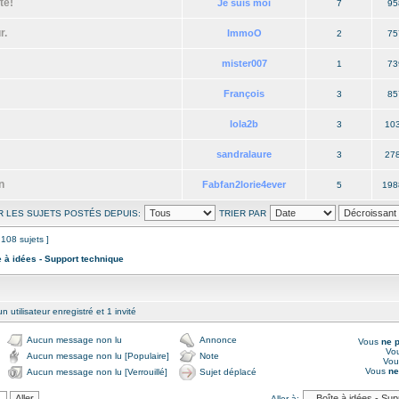
te!
Je suis moi
7
95
r.
ImmoO
2
75
mister007
1
73
François
3
85
lola2b
3
10
sandralaure
3
27
n
Fabfan2lorie4ever
5
198
R LES SUJETS POSTÉS DEPUIS:
TRIER PAR
 108 sujets ]
e à idées - Support technique
 utilisateur enregistré et 1 invité
Aucun message non lu
Annonce
Vous
ne 
Vo
Aucun message non lu [Populaire]
Note
Vo
Vous
ne
Aucun message non lu [Verrouillé]
Sujet déplacé
Aller à: