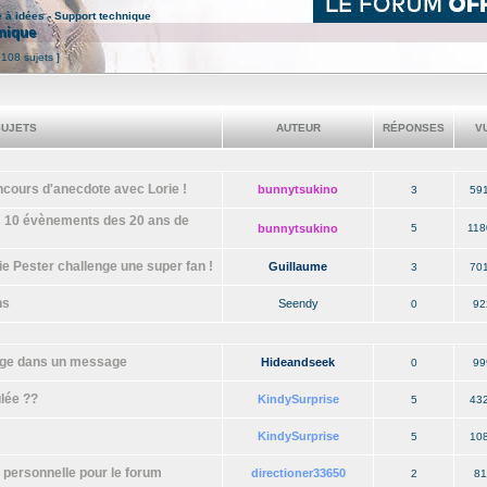
e à idées - Support technique
hnique
 108 sujets ]
UJETS
AUTEUR
RÉPONSES
V
ours d'anecdote avec Lorie !
bunnytsukino
3
59
 10 évènements des 20 ans de
bunnytsukino
5
118
 Pester challenge une super fan !
Guillaume
3
70
ns
Seendy
0
92
mage dans un message
Hideandseek
0
99
lée ??
KindySurprise
5
43
KindySurprise
5
10
personnelle pour le forum
directioner33650
2
81