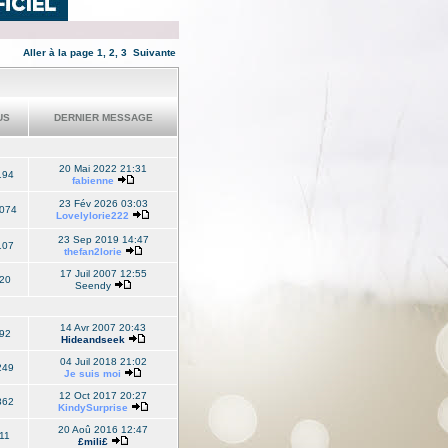
Aller à la page
1
,
2
,
3
Suivante
US
DERNIER MESSAGE
20 Mai 2022 21:31
194
fabienne
23 Fév 2026 03:03
074
Lovelylorie222
23 Sep 2019 14:47
107
thefan2lorie
17 Juil 2007 12:55
20
Seendy
14 Avr 2007 20:43
92
Hideandseek
04 Juil 2018 21:02
249
Je suis moi
12 Oct 2017 20:27
862
KindySurprise
20 Aoû 2016 12:47
11
£mili£