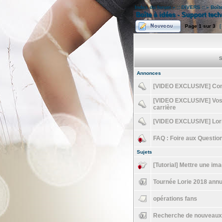
Index du forum
»
:: DIVERS ::
»
Boît
Boîte à idées - Support tec
Page
1
sur
3
[
S
Annonces
[VIDEO EXCLUSIVE] Conc
[VIDEO EXCLUSIVE] Vos
carrière
[VIDEO EXCLUSIVE] Lorie
FAQ : Foire aux Questio
Sujets
[Tutorial] Mettre une i
Tournée Lorie 2018 annu
opérations fans
Recherche de nouveaux 