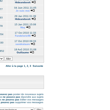
82
Hideandseek
04 Juin 2011 21:05
77
Je suis moi
29 Jan 2011 01:39
93
Hideandseek
15 Jan 2011 15:08
78
May
17 Oct 2010 11:33
354
Fandelorie98
17 Oct 2010 09:33
830
sandralaure
18 Aoû 2010 21:08
852
Guillaume
Aller à la page
1
,
2
,
3
Suivante
pouvez pas
poster de nouveaux sujets
us
ne pouvez pas
répondre aux sujets
us
ne pouvez pas
éditer vos messages
 pouvez pas
supprimer vos messages