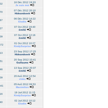
16 Déc 2012 19:33
02
Je suis moi
07 Déc 2012 20:10
70
Hideandseek
06 Déc 2012 14:22
67
Elodiie
07 Oct 2012 19:40
27
£mili£
07 Oct 2012 12:16
09
£mili£
01 Oct 2012 10:27
872
KindySurprise
23 Sep 2012 17:25
13
Hideandseek
20 Sep 2012 10:41
51
Guillaume
13 Sep 2012 20:37
46
£mili£
20 Aoû 2012 12:54
09
cloko
05 Aoû 2012 09:53
841
Maximilien
19 Juil 2012 11:15
16
KindySurprise
02 Juil 2012 10:12
40
Elodiie