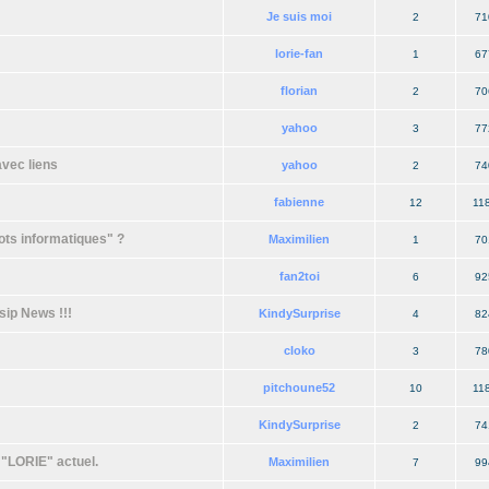
Je suis moi
2
71
lorie-fan
1
67
florian
2
70
yahoo
3
77
vec liens
yahoo
2
74
fabienne
12
11
ots informatiques" ?
Maximilien
1
70
fan2toi
6
92
ip News !!!
KindySurprise
4
82
cloko
3
78
pitchoune52
10
11
KindySurprise
2
74
o "LORIE" actuel.
Maximilien
7
99