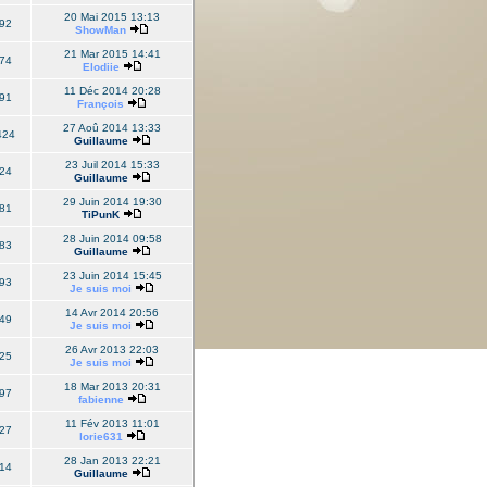
20 Mai 2015 13:13
92
ShowMan
21 Mar 2015 14:41
74
Elodiie
11 Déc 2014 20:28
91
François
27 Aoû 2014 13:33
424
Guillaume
23 Juil 2014 15:33
24
Guillaume
29 Juin 2014 19:30
81
TiPunK
28 Juin 2014 09:58
83
Guillaume
23 Juin 2014 15:45
93
Je suis moi
14 Avr 2014 20:56
49
Je suis moi
26 Avr 2013 22:03
25
Je suis moi
18 Mar 2013 20:31
97
fabienne
11 Fév 2013 11:01
27
lorie631
28 Jan 2013 22:21
14
Guillaume