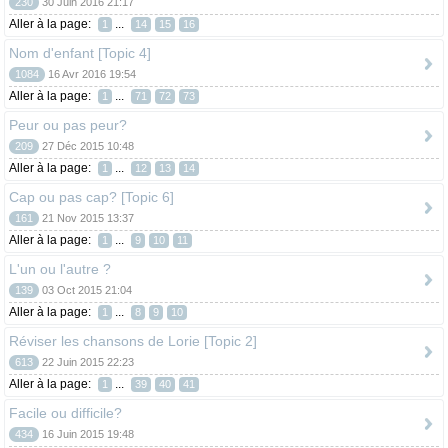
230
30 Juin 2016 21:17
Aller à la page:
...
1
14
15
16
Nom d'enfant [Topic 4]
1084
16 Avr 2016 19:54
Aller à la page:
...
1
71
72
73
Peur ou pas peur?
209
27 Déc 2015 10:48
Aller à la page:
...
1
12
13
14
Cap ou pas cap? [Topic 6]
161
21 Nov 2015 13:37
Aller à la page:
...
1
9
10
11
L'un ou l'autre ?
139
03 Oct 2015 21:04
Aller à la page:
...
1
8
9
10
Réviser les chansons de Lorie [Topic 2]
613
22 Juin 2015 22:23
Aller à la page:
...
1
39
40
41
Facile ou difficile?
434
16 Juin 2015 19:48