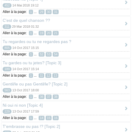
452
14 Mai 2018 19:12
Aller à la page:
...
1
29
30
31
C'est de quel chanson ??
311
29 Mar 2018 01:32
Aller à la page:
...
1
19
20
21
Tu regardes ou tu ne regardes pas ?
805
14 Oct 2017 15:15
Aller à la page:
...
1
52
53
54
Tu gardes ou tu jetes? [Topic 3]
189
14 Oct 2017 15:14
Aller à la page:
...
1
11
12
13
Gentil/le ou pas Gentil/le? [Topic 2]
563
13 Oct 2017 18:00
Aller à la page:
...
1
36
37
38
Ni oui ni non [Topic 4]
229
13 Oct 2017 17:59
Aller à la page:
...
1
14
15
16
T'embrasse ou pas !? [Topic 2]