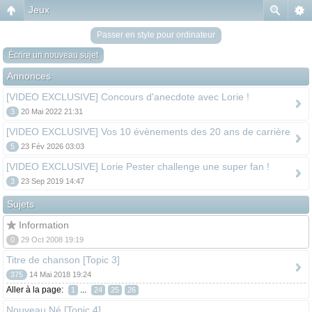
Jeux
Passer en style pour ordinateur
Écrire un nouveau sujet
Annonces
[VIDEO EXCLUSIVE] Concours d'anecdote avec Lorie !
3
20 Mai 2022 21:31
[VIDEO EXCLUSIVE] Vos 10 évènements des 20 ans de carrière
5
23 Fév 2026 03:03
[VIDEO EXCLUSIVE] Lorie Pester challenge une super fan !
3
23 Sep 2019 14:47
Sujets
Information
0
29 Oct 2008 19:19
Titre de chanson [Topic 3]
375
14 Mai 2018 19:24
Aller à la page:
...
1
24
25
26
Nouveau Né [Topic 4]