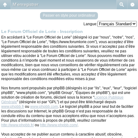
M’enregistrer
Passer en style pour ordinateur
Langue:
Le Forum Officiel de Lorie - Inscription
En accédant à “Le Forum Officiel de Lorie” (désigné ici par “nous”, “notre”, “nos”,
“Le Forum Officiel de Lorie”, “https://www.forumlorie.com”), vous acceptez d’être
légalement responsable des conditions suivantes. Si vous n’acceptez pas d’être
légalement responsable de toutes les conditions suivantes, veuillez ne pas
utiliser et/ou accéder à “Le Forum Officiel de Lorie”. Nous pouvons modifier ces
conditions à n’importe quel moment et nous essaierons de vous informer de ces
modifications, bien que nous vous conseillons de vérifier régulièrement cela par
vous-même car si vous continuez à participer à “Le Forum Officiel de Lorie” après
que les modifications aient été effectuées, vous acceptez d’être légalement
responsable des conditions modifiées et/ou mises à jour.
Nos forums sont propulsés par phpBB (désignés ici par “ils”, “eux”, “leur”, “logiciel
phpBB”, “www.phpbb.com”, “phpBB Group”, “Équipes de phpBB”), qui est une
solution de création de forums, déclaré sous la licence “
Licence Publique
Générale
” (désignée ici par “GPL”) et qui peut être téléchargé depuis
www.phpbb.fr
ou
www.phpbb.com
. Le logiciel phpBB a pour seul but de faciliter
les discussions sur Internet, le phpBB Group n’est pas responsable de la
conduite et/ou du contenu que nous acceptons et/ou que nous n’acceptons pas.
Pour plus d’informations à propos de phpBB, veuillez consulter
http://www.phpbb.fr/
ou
http://www.phpbb.com/
.
Vous acceptez de ne publier aucun contenu à caractère abusif, obscène,