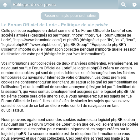
Politique de vie privée
Passer en style pour ordinateur
Le Forum Officiel de Lorie - Politique de vie privée
Cette politique explique en détail comment “Le Forum Officiel de Lorie” et ses
sociétés affiliées (désignés ici par “nous”, “notre”, “nos”, “Le Forum Officiel de
Lorie”, “https://www.forumlorie.com”) et phpBB (désigné ici par “ils”, “eux”, “leur”,
“logiciel phpBB”, “www.phpbb.com”, “phpBB Group”, “Équipes de phpBB”)
utilisent n’importe quelle information collectée pendant n’importe quelle session
d’utilisation de votre part (désignée ici par “vos informations”).
Vos informations sont collectées de deux manières différentes. Premièrement, en
naviguant sur “Le Forum Officiel de Lorie”, le logiciel phpBB créera un certain
nombre de cookies qui sont de petits fichiers texte téléchargés dans les fichiers
temporaires du navigateur Internet de votre ordinateur. Les deux premiers
cookies ne contiennent qu’un identifiant utilisateur (désigné ici par “identifiant de
l’utilisateur”) et un identifiant de session anonyme (désigné ici par “identifiant de
la session”), qui vous sont automatiquement assignés par le logiciel phpBB. Un
troisième cookie sera créé une fois que vous naviguerez sur les sujets de “Le
Forum Officiel de Lorie”. Il est utilisé afin de stocker les sujets que vous avez
consulté, ce qui de ce fait améliore votre confort de navigation en tant
qu’utilisateur.
Nous pouvons également créer des cookies externes au logiciel phpBB tout en
naviguant sur “Le Forum Officiel de Lorie”, bien que ceux-ci soient hors de portée
du document qui est prévu pour couvrir uniquement les pages créées par le
logiciel phpBB. La seconde manière est de récupérer l’information que vous
nous envoyez et que nous collectons. Ceci peut être et n’est pas limité à : la