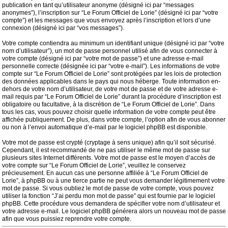
publication en tant qu’utilisateur anonyme (désigné ici par “messages
anonymes”), l’inscription sur “Le Forum Officiel de Lorie” (désigné ici par “votre
compte”) et les messages que vous envoyez après l’inscription et lors d’une
connexion (désigné ici par “vos messages”).
Votre compte contiendra au minimum un identifiant unique (désigné ici par “votre
nom d’utilisateur”), un mot de passe personnel utilisé afin de vous connecter à
votre compte (désigné ici par “votre mot de passe”) et une adresse e-mail
personnelle correcte (désignée ici par “votre e-mail”). Les informations de votre
compte sur “Le Forum Officiel de Lorie” sont protégées par les lois de protection
des données applicables dans le pays qui nous héberge. Toute information en-
dehors de votre nom d’utilisateur, de votre mot de passe et de votre adresse e-
mail requis par “Le Forum Officiel de Lorie” durant la procédure d’inscription est
obligatoire ou facultative, à la discrétion de “Le Forum Officiel de Lorie”. Dans
tous les cas, vous pouvez choisir quelle information de votre compte peut être
affichée publiquement. De plus, dans votre compte, l’option afin de vous abonner
ou non à l’envoi automatique d’e-mail par le logiciel phpBB est disponible.
Votre mot de passe est crypté (cryptage à sens unique) afin qu’il soit sécurisé.
Cependant, il est recommandé de ne pas utiliser le même mot de passe sur
plusieurs sites Internet différents. Votre mot de passe est le moyen d’accès de
votre compte sur “Le Forum Officiel de Lorie”, veuillez le conservez
précieusement. En aucun cas une personne affiliée à “Le Forum Officiel de
Lorie”, à phpBB ou à une tierce partie ne peut vous demander légitimement votre
mot de passe. Si vous oubliez le mot de passe de votre compte, vous pouvez
utiliser la fonction “J’ai perdu mon mot de passe” qui est fournie par le logiciel
phpBB. Cette procédure vous demandera de spécifier votre nom d’utilisateur et
votre adresse e-mail. Le logiciel phpBB générera alors un nouveau mot de passe
afin que vous puissiez reprendre votre compte.