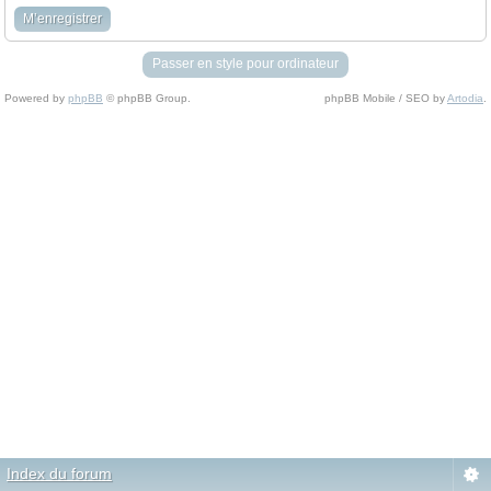
M’enregistrer
Passer en style pour ordinateur
Powered by
phpBB
© phpBB Group.
phpBB Mobile / SEO by
Artodia
.
Index du forum