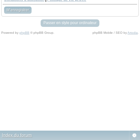
M’enregistrer
Passer en style pour ordinateur
Powered by
phpBB
© phpBB Group.
phpBB Mobile / SEO by
Artodia
.
Index du forum