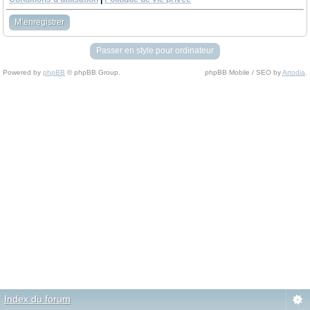
M’enregistrer
Passer en style pour ordinateur
Powered by
phpBB
© phpBB Group.
phpBB Mobile / SEO by
Artodia
.
Index du forum