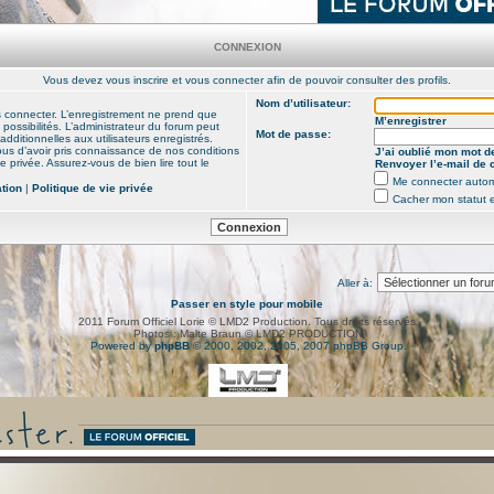
CONNEXION
Vous devez vous inscrire et vous connecter afin de pouvoir consulter des profils.
Nom d’utilisateur:
s connecter. L’enregistrement ne prend que
M’enregistrer
ssibilités. L’administrateur du forum peut
Mot de passe:
ditionnelles aux utilisateurs enregistrés.
ous d’avoir pris connaissance de nos conditions
J’ai oublié mon mot d
vie privée. Assurez-vous de bien lire tout le
Renvoyer l’e-mail de 
Me connecter autom
ation
|
Politique de vie privée
Cacher mon statut e
Aller à:
Passer en style pour mobile
2011 Forum Officiel Lorie © LMD2 Production. Tous droits réservés.
Photos : Malte Braun © LMD2 PRODUCTION
Powered by
phpBB
© 2000, 2002, 2005, 2007 phpBB Group.