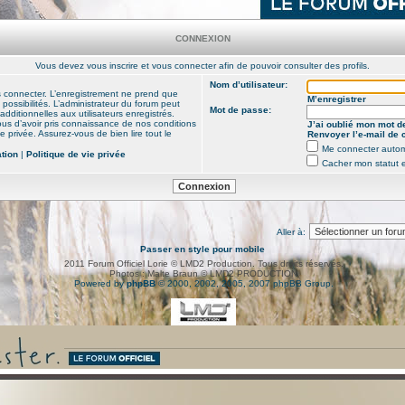
CONNEXION
Vous devez vous inscrire et vous connecter afin de pouvoir consulter des profils.
Nom d’utilisateur:
s connecter. L’enregistrement ne prend que
M’enregistrer
ssibilités. L’administrateur du forum peut
Mot de passe:
ditionnelles aux utilisateurs enregistrés.
ous d’avoir pris connaissance de nos conditions
J’ai oublié mon mot d
vie privée. Assurez-vous de bien lire tout le
Renvoyer l’e-mail de 
Me connecter autom
ation
|
Politique de vie privée
Cacher mon statut e
Aller à:
Passer en style pour mobile
2011 Forum Officiel Lorie © LMD2 Production. Tous droits réservés.
Photos : Malte Braun © LMD2 PRODUCTION
Powered by
phpBB
© 2000, 2002, 2005, 2007 phpBB Group.